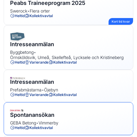
Peabs Traineeprogram 2025
Swerock
•
Flera orter
Heltid
Kollektivavtal
Kort tid kvar
Intresseanmälan
Byggbetong
•
Örnsköldsvik, Umeå, Skellefteå, Lycksele och Kristineberg
Heltid
Varierande
Kollektivavtal
Intresseanmälan
Prefabmästarna
•
Öjebyn
Heltid
Varierande
Kollektivavtal
Spontanansökan
GEBA Betong
•
Vimmerby
Heltid
Kollektivavtal