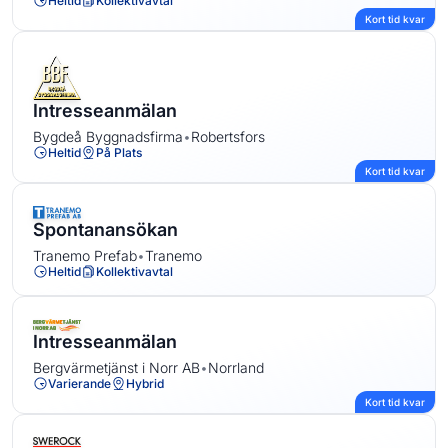
Heltid
Kollektivavtal
Kort tid kvar
Intresseanmälan
Bygdeå Byggnadsfirma
•
Robertsfors
Heltid
På Plats
Kort tid kvar
Spontanansökan
Tranemo Prefab
•
Tranemo
Heltid
Kollektivavtal
Intresseanmälan
Bergvärmetjänst i Norr AB
•
Norrland
Varierande
Hybrid
Kort tid kvar