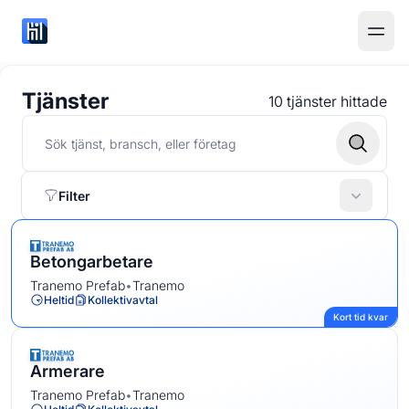
Tjänster
10 tjänster hittade
Filter
Betongarbetare
Tranemo Prefab
•
Tranemo
Heltid
Kollektivavtal
Kort tid kvar
Armerare
Tranemo Prefab
•
Tranemo