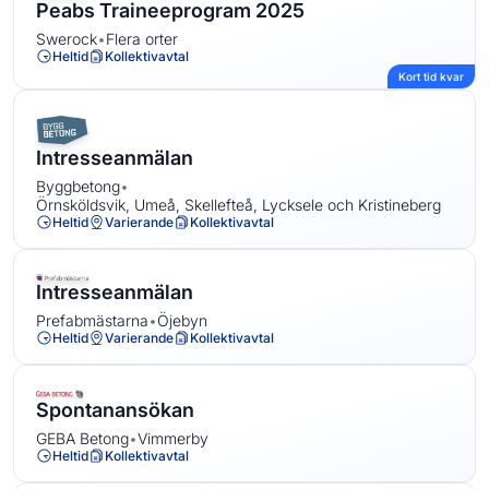
Peabs Traineeprogram 2025
Swerock
•
Flera orter
Heltid
Kollektivavtal
Kort tid kvar
Intresseanmälan
Byggbetong
•
Örnsköldsvik, Umeå, Skellefteå, Lycksele och Kristineberg
Heltid
Varierande
Kollektivavtal
Intresseanmälan
Prefabmästarna
•
Öjebyn
Heltid
Varierande
Kollektivavtal
Spontanansökan
GEBA Betong
•
Vimmerby
Heltid
Kollektivavtal