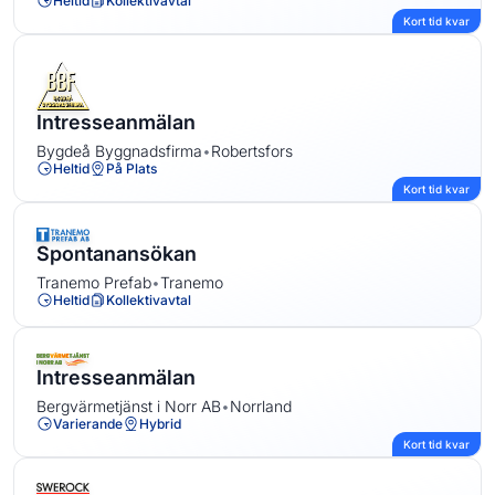
Heltid
Kollektivavtal
Kort tid kvar
Intresseanmälan
Bygdeå Byggnadsfirma
•
Robertsfors
Heltid
På Plats
Kort tid kvar
Spontanansökan
Tranemo Prefab
•
Tranemo
Heltid
Kollektivavtal
Intresseanmälan
Bergvärmetjänst i Norr AB
•
Norrland
Varierande
Hybrid
Kort tid kvar