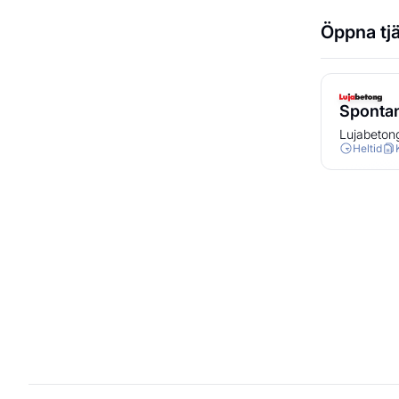
Öppna tj
Sponta
Lujabeton
Heltid