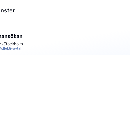
änster
nansökan
g
•
Stockholm
Kollektivavtal