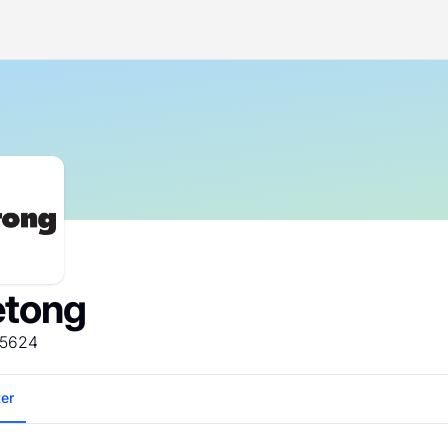
etong
-5624
ter