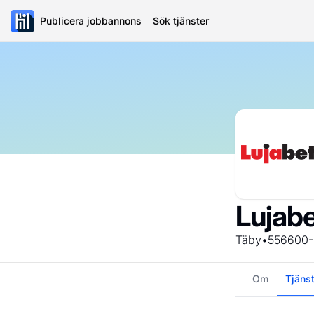
Publicera jobbannons
Sök tjänster
Lujab
Täby
•
556600
Om
Tjäns